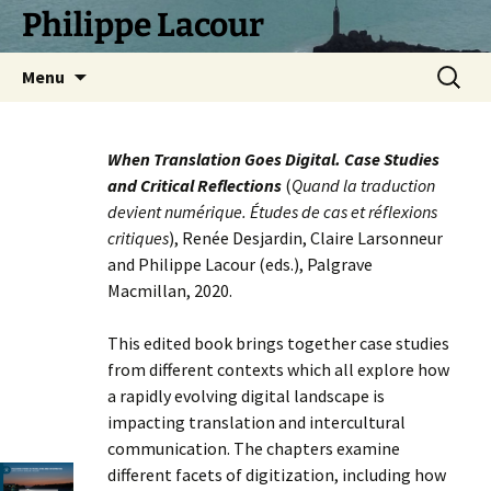
Philippe Lacour
Aller
Recherc
Menu
au
contenu
When Translation Goes Digital. Case Studies
and Critical Reflections
(
Quand la traduction
devient numérique. Études de cas et réflexions
critiques
), Renée Desjardin, Claire Larsonneur
and Philippe Lacour (eds.), Palgrave
Macmillan, 2020.
This edited book brings together case studies
from different contexts which all explore how
a rapidly evolving digital landscape is
impacting translation and intercultural
communication. The chapters examine
different facets of digitization, including how