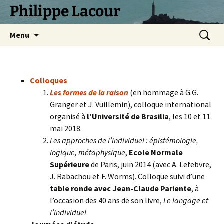
Philippe Lacour
Aller
Recherc
Menu
au
contenu
Colloques
Les formes de la raison
(en hommage à G.G.
Granger et J. Vuillemin), colloque international
organisé à
l’Université de Brasilia
, les 10 et 11
mai 2018.
Les approches de l’individuel : épistémologie,
logique, métaphysique
,
Ecole Normale
Supérieure
de Paris, juin 2014 (avec A. Lefebvre,
J. Rabachou et F. Worms). Colloque suivi d’une
table ronde avec Jean-Claude Pariente
, à
l’occasion des 40 ans de son livre,
Le langage et
l’individuel